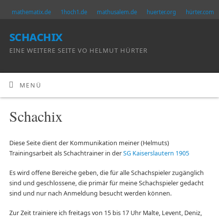
mathematix.de
1hoch1.de
mathusalem.de
huerter.org
hürter.com
schachix
EINE WEITERE SEITE VO HELMUT HÜRTER
MENÜ
Schachix
Diese Seite dient der Kommunikation meiner (Helmuts)
Trainingsarbeit als Schachtrainer in der
SG Kaiserslautern 1905
Es wird offene Bereiche geben, die für alle Schachspieler zugänglich
sind und geschlossene, die primär für meine Schachspieler gedacht
sind und nur nach Anmeldung besucht werden können.
Zur Zeit trainiere ich freitags von 15 bis 17 Uhr Malte, Levent, Deniz,